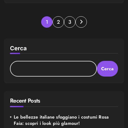
Paginazione
1
2
3
degli
articoli
Cerca
Cerca
Recent Posts
Le bellezze italiane sfoggiano i costumi Rosa
Faia: scopri i look più glamour!