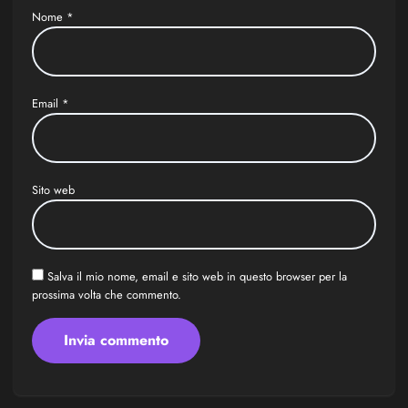
Nome
*
Email
*
Sito web
Salva il mio nome, email e sito web in questo browser per la
prossima volta che commento.