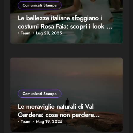
Comunicati Stampa
Le bellezze italiane sfoggiano i
costumi Rosa Faia: scopri i look più
glamour!
Team
Lug 29, 2025
Comunicati Stampa
Le meraviglie naturali di Val
Gardena: cosa non perdere
durante il tuo soggiorno in baita
Team
Mag 19, 2025