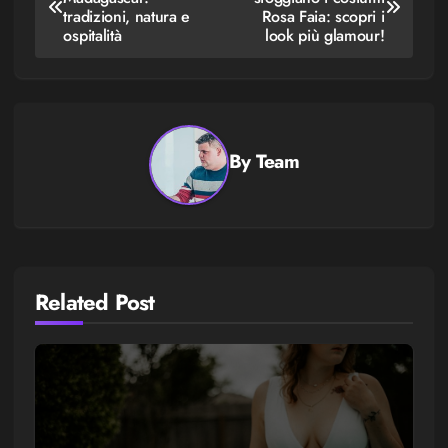
articoli
tradizioni, natura e
Rosa Faia: scopri i
ospitalità
look più glamour!
By
Team
Related Post