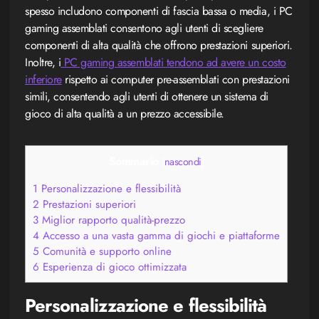
spesso includono componenti di fascia bassa o media, i PC
gaming assemblati consentono agli utenti di scegliere
componenti di alta qualità che offrono prestazioni superiori.
Inoltre, i
PC gaming assemblati tendono ad avere un costo
inferiore
rispetto ai computer pre-assemblati con prestazioni
simili, consentendo agli utenti di ottenere un sistema di
gioco di alta qualità a un prezzo accessibile.
Sommario
[
nascondi
]
1
Personalizzazione e flessibilità
2
Prestazioni superiori
3
Miglior rapporto qualità-prezzo
4
Accesso a una vasta gamma di giochi e piattaforme
5
Comunità e supporto online
6
Esperienza di gioco ottimizzata
Personalizzazione e flessibilità